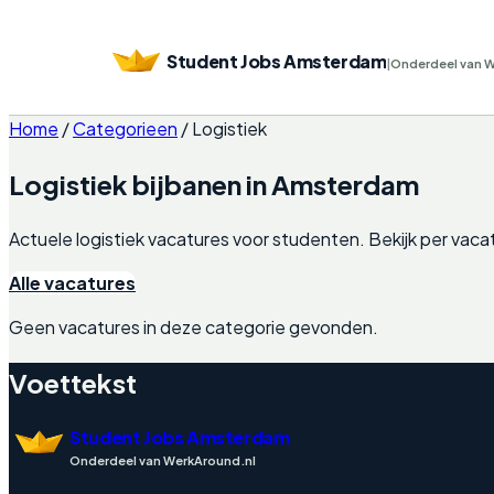
Student Jobs Amsterdam
|
Onderdeel van 
Home
/
Categorieen
/
Logistiek
Logistiek
bijbanen in
Amsterdam
Actuele
logistiek
vacatures voor studenten. Bekijk per vacatu
Alle vacatures
Geen vacatures in deze categorie gevonden.
Voettekst
Student Jobs Amsterdam
Onderdeel van WerkAround.nl